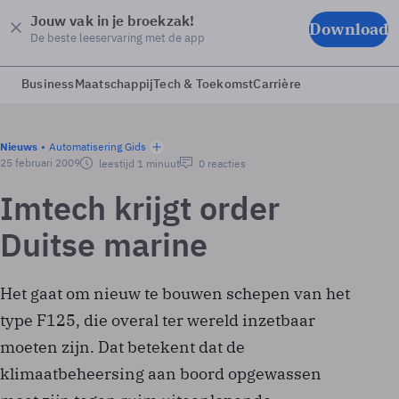
Jouw vak in je broekzak!
Download
De beste leeservaring met de app
Business
Maatschappij
Tech & Toekomst
Carrière
Nieuws
Automatisering Gids
25 februari 2009
leestijd 1 minuut
0 reacties
Imtech krijgt order
Duitse marine
Het gaat om nieuw te bouwen schepen van het
type F125, die overal ter wereld inzetbaar
moeten zijn. Dat betekent dat de
klimaatbeheersing aan boord opgewassen