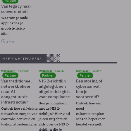
Partner
Van legacy naar
soevereiniteit
Waarom je oude
applicaties je
grootste risico
zijn.
1 min
MEER WHITEPAPERS
Whitepaper
Netwerken
Whitepaper
Security
Whitepaper
Security
Partner
Partner
Partner
Van traditioneel
NIS 2-richtlijn
Een storing of
netwerkbeheer
uitgelegd: een
cyberaanval:
naar AI
uitgebreide gids
ben je
aangestuurde
voor compliance
voorbereid?
infrastructuur
Ben je compliant
Ontdek hoe een
Ontdek hoe self-driving
met de NIS 2-
goed
netwerken zorgen voor
richtlijn? Hier vind
calamiteitenplan
controle, eenvoud en
je een uitgebreide
schade beperkt en
toekomstbestendigheid.
gids over de NIS 2-
herstel versnelt.
richtlijn die je