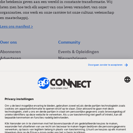
die betekenis geven aan een wereld in constante transformatie. Wij
laten zien hoe tech elk aspect van ons leven verandert, van onze
organisaties, ons werk en onze carrière tot onze cultuur, wetenschap
en maatschappij.
Lees ons manifest >
Over ons
Community
Abonneren
Events & Opleidingen
Adverteren
Nieuwsbrieven
Contact
Vacatures
Colofon
Whitepapers
Onze app
Privacyinstellingen
Volg ons
Redactionele partner