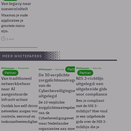
Van legacy naar
soevereiniteit
Waarom je oude
applicaties je
grootste risico
zijn.
1 min
MEER WHITEPAPERS
Whitepaper
Netwerken
Whitepaper
Security
Partner
Whitepaper
Security
Partner
Partner
De 10 verplichte
Van traditioneel
NIS 2-richtlijn
zorgplichtmaatregelen
netwerkbeheer
uitgelegd: een
van de
naar AI
uitgebreide gids
Cyberbeveiligingswet
aangestuurde
voor compliance
uitgelegd
infrastructuur
Ben je compliant
De 10 verplichte
Ontdek hoe self-driving
met de NIS 2-
zorgplichtmaatregelen
netwerken zorgen voor
richtlijn? Hier vind
van de
controle, eenvoud en
je een uitgebreide
Cyberbeveiligingswet
toekomstbestendigheid.
gids over de NIS 2-
waar Nederlandse
richtlijn die je
organisaties aan moeten