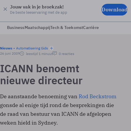
Jouw vak in je broekzak!
Download
De beste leeservaring met de app
Business
Maatschappij
Tech & Toekomst
Carrière
Nieuws
Automatisering Gids
26 juni 2009
leestijd 1 minuut
0 reacties
ICANN benoemt
nieuwe directeur
De aanstaande benoeming van
Rod Beckstrom
gonsde al enige tijd rond de besprekingen die
de raad van bestuur van ICANN de afgelopen
weken hield in Sydney.