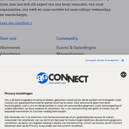
laten zien hoe tech elk aspect van ons leven verandert, van onze
organisaties, ons werk en onze carrière tot onze cultuur, wetenschap
en maatschappij.
Lees ons manifest >
Over ons
Community
Abonneren
Events & Opleidingen
Adverteren
Nieuwsbrieven
Contact
Vacatures
Colofon
Whitepapers
Onze app
Privacyinstellingen
Volg ons
Redactionele partner