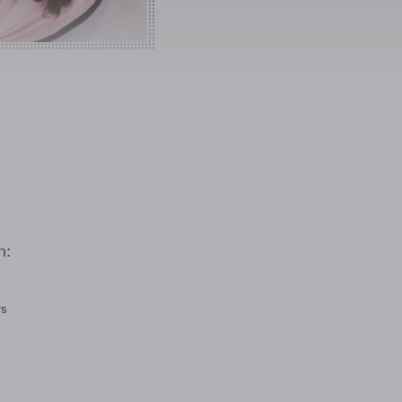
n:
rs