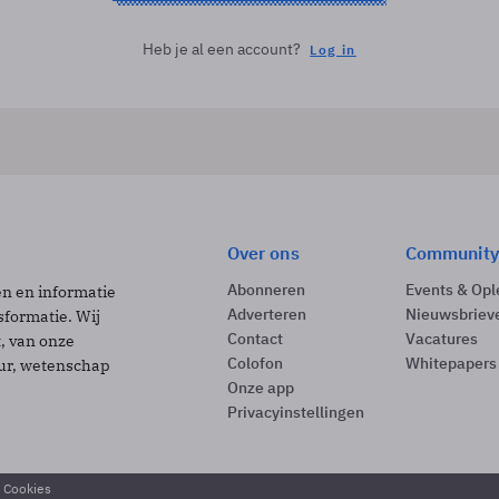
Heb je al een account?
Log in
Over ons
Community
Abonneren
Events & Opl
ën en informatie
Adverteren
Nieuwsbriev
sformatie. Wij
Contact
Vacatures
t, van onze
Colofon
Whitepapers
uur, wetenschap
Onze app
Privacyinstellingen
& Cookies