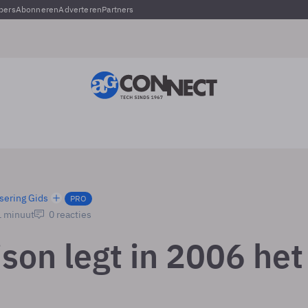
pers
Abonneren
Adverteren
Partners
sering Gids
PRO
1 minuut
0 reacties
son legt in 2006 het