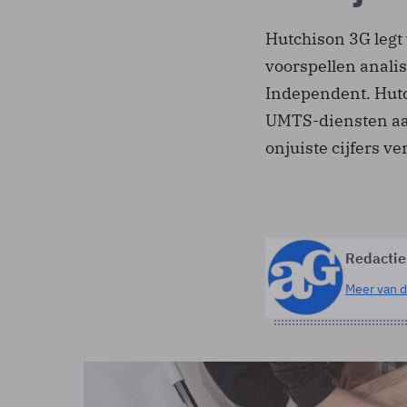
Hutchison 3G legt 
voorspellen analis
Independent. Hutc
UMTS-diensten aan
onjuiste cijfers v
Redactie
Meer van d