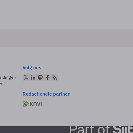
Volg ons
eidingen
en
Redactionele partner