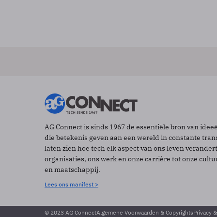
AG Connect is sinds 1967 de essentiële bron van idee
die betekenis geven aan een wereld in constante tran
laten zien hoe tech elk aspect van ons leven verander
organisaties, ons werk en onze carrière tot onze cult
en maatschappij.
Lees ons manifest >
© 2023 AG Connect
Algemene Voorwaarden & Copyrights
Privacy 