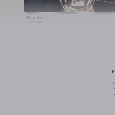
Shutterstock
© Shutterstock
M