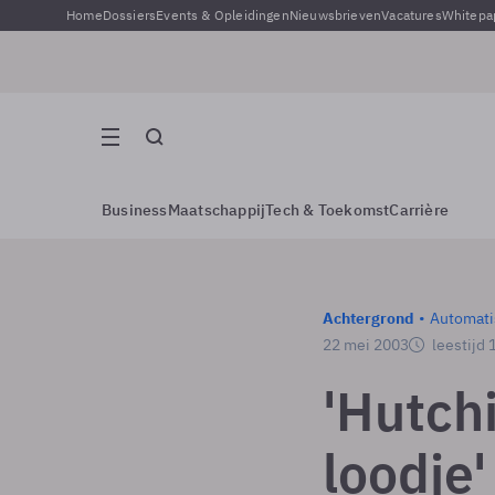
Home
Dossiers
Events & Opleidingen
Nieuwsbrieven
Vacatures
Whitepa
Business
Maatschappij
Tech & Toekomst
Carrière
Achtergrond
Automati
22 mei 2003
leestijd 
'Hutchi
loodje'