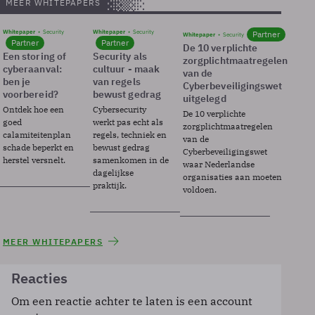
MEER WHITEPAPERS
Whitepaper
Security
Whitepaper
Security
Partner
Whitepaper
Security
Partner
Partner
De 10 verplichte
Een storing of
Security als
zorgplichtmaatregelen
cyberaanval:
cultuur - maak
van de
ben je
van regels
Cyberbeveiligingswet
voorbereid?
bewust gedrag
uitgelegd
Ontdek hoe een
Cybersecurity
De 10 verplichte
goed
werkt pas echt als
zorgplichtmaatregelen
calamiteitenplan
regels, techniek en
van de
schade beperkt en
bewust gedrag
Cyberbeveiligingswet
herstel versnelt.
samenkomen in de
waar Nederlandse
dagelijkse
organisaties aan moeten
praktijk.
voldoen.
MEER WHITEPAPERS
Reacties
Om een reactie achter te laten is een account