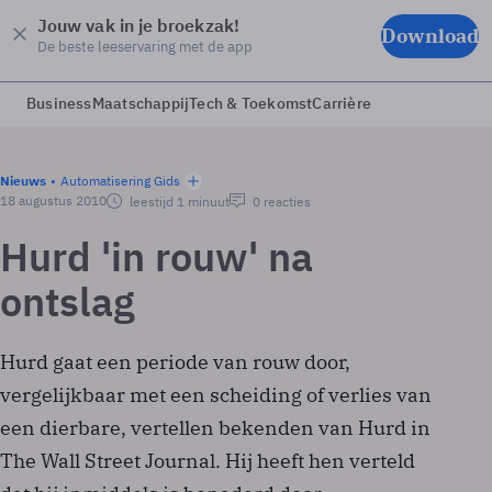
Jouw vak in je broekzak!
Download
De beste leeservaring met de app
Business
Maatschappij
Tech & Toekomst
Carrière
Nieuws
Automatisering Gids
18 augustus 2010
leestijd 1 minuut
0 reacties
Hurd 'in rouw' na
ontslag
Hurd gaat een periode van rouw door,
vergelijkbaar met een scheiding of verlies van
een dierbare, vertellen bekenden van Hurd in
The Wall Street Journal. Hij heeft hen verteld