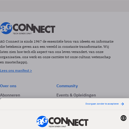
AG Connect is sinds 1967 de essentiële bron van ideeën en informatie
die betekenis geven aan een wereld in constante transformatie. Wij
laten zien hoe tech elk aspect van ons leven verandert, van onze
organisaties, ons werk en onze carrière tot onze cultuur, wetenschap
en maatschappij.
Lees ons manifest >
Over ons
Community
Abonneren
Events & Opleidingen
Adverteren
Nieuwsbrieven
Contact
Vacatures
Colofon
Whitepapers
Onze app
Privacyinstellingen