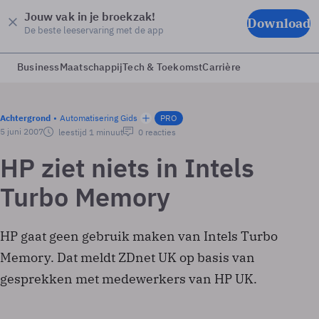
Jouw vak in je broekzak!
Download
De beste leeservaring met de app
Business
Maatschappij
Tech & Toekomst
Carrière
Achtergrond
Automatisering Gids
PRO
5 juni 2007
leestijd 1 minuut
0 reacties
HP ziet niets in Intels
Turbo Memory
HP gaat geen gebruik maken van Intels Turbo
Memory. Dat meldt ZDnet UK op basis van
gesprekken met medewerkers van HP UK.