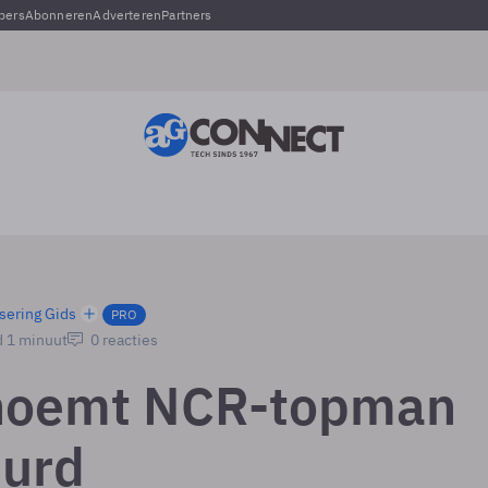
pers
Abonneren
Adverteren
Partners
sering Gids
PRO
d 1 minuut
0 reacties
noemt NCR-topman
urd