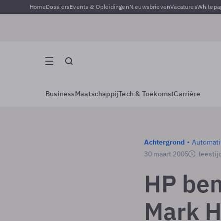
Home
Dossiers
Events & Opleidingen
Nieuwsbrieven
Vacatures
Whitepa
Business
Maatschappij
Tech & Toekomst
Carrière
Achtergrond
Automati
30 maart 2005
leestij
HP be
Mark H