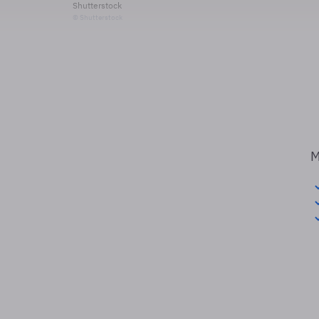
Shutterstock
© Shutterstock
M