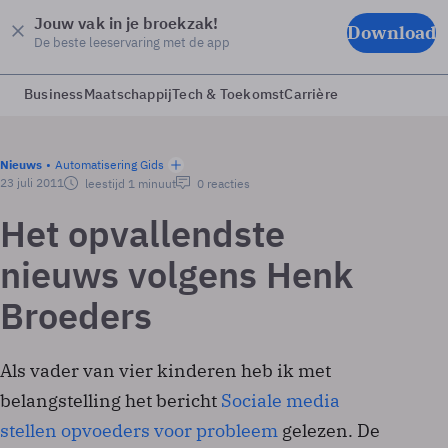
Jouw vak in je broekzak!
Download
De beste leeservaring met de app
Business
Maatschappij
Tech & Toekomst
Carrière
Nieuws
Automatisering Gids
23 juli 2011
leestijd 1 minuut
0 reacties
Het opvallendste
nieuws volgens Henk
Broeders
Als vader van vier kinderen heb ik met
belangstelling het bericht
Sociale media
stellen opvoeders voor probleem
gelezen. De