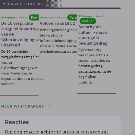
MEER WHITEPAPERS
Whitepaper
Security
Partner
Partner
Whitepaper
Security
Whitepaper
Security
Partner
De 10 verplichte
Voldoen aan BIO2
Security als
zorgplichtmaatregelen
Een uitgebreide gids over BIO2,
cultuur - maak
van de
het verplichte
van regels
Cyberbeveiligingswet
informatiebeveiligingsframework
bewust gedrag
uitgelegd
voor alle Nederlandse
Cybersecurity
De 10 verplichte
overheidsorganisaties.
werkt pas echt als
zorgplichtmaatregelen
regels, techniek en
van de
bewust gedrag
Cyberbeveiligingswet
samenkomen in de
waar Nederlandse
dagelijkse
organisaties aan moeten
praktijk.
voldoen.
MEER WHITEPAPERS
Reacties
Om een reactie achter te laten is een account