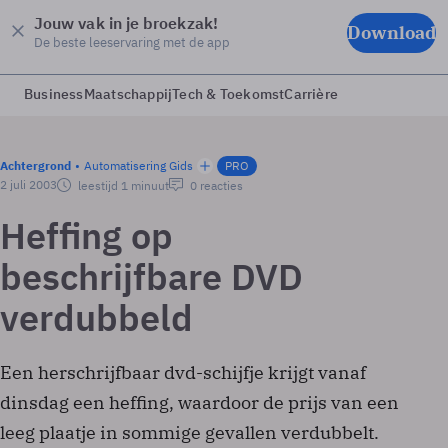
Jouw vak in je broekzak!
Download
De beste leeservaring met de app
Business
Maatschappij
Tech & Toekomst
Carrière
Achtergrond
Automatisering Gids
PRO
2 juli 2003
leestijd 1 minuut
0 reacties
Heffing op
beschrijfbare DVD
verdubbeld
Een herschrijfbaar dvd-schijfje krijgt vanaf
dinsdag een heffing, waardoor de prijs van een
leeg plaatje in sommige gevallen verdubbelt.