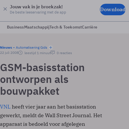
Jouw vak in je broekzak!
Download
De beste leeservaring met de app
Business
Maatschappij
Tech & Toekomst
Carrière
Nieuws
Automatisering Gids
22 juli 2008
leestijd 1 minuut
0 reacties
GSM-basisstation
ontworpen als
bouwpakket
VNL
heeft vier jaar aan het basisstation
gewerkt, meldt de Wall Street Journal. Het
apparaat is bedoeld voor afgelegen