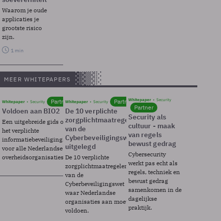
Waarom je oude
applicaties je
grootste risico
zijn.
1 min
MEER WHITEPAPERS
Whitepaper
Security
Partner
Partner
Whitepaper
Security
Whitepaper
Security
Partner
Voldoen aan BIO2
De 10 verplichte
Security als
zorgplichtmaatregelen
Een uitgebreide gids over BIO2,
cultuur - maak
van de
het verplichte
van regels
Cyberbeveiligingswet
informatiebeveiligingsframework
bewust gedrag
uitgelegd
voor alle Nederlandse
Cybersecurity
overheidsorganisaties.
De 10 verplichte
werkt pas echt als
zorgplichtmaatregelen
regels, techniek en
van de
bewust gedrag
Cyberbeveiligingswet
samenkomen in de
waar Nederlandse
dagelijkse
organisaties aan moeten
praktijk.
voldoen.