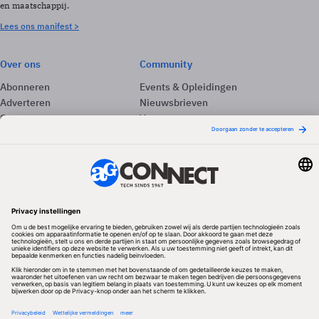
en maatschappij.
Lees ons manifest >
Over ons
Community
Abonneren
Events & Opleidingen
Adverteren
Nieuwsbrieven
Contact
Vacatures
Colofon
Whitepapers
Onze app
Privacyinstellingen
Volg ons
Redactionele partner