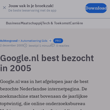
Jouw vak in je broekzak!
Download
De beste leeservaring met de app
Business
Maatschappij
Tech & Toekomst
Carrière
Achtergrond
Automatisering Gids
PRO
2 december 2005
leestijd 1 minuut
0 reacties
Google.nl best bezocht
in 2005
Google.nl was in het afgelopen jaar de best
bezochte Nederlandse internetpagina. De
zoekmachine staat bovenaan de jaarlijkse
toptwintig, die online onderzoeksbureau