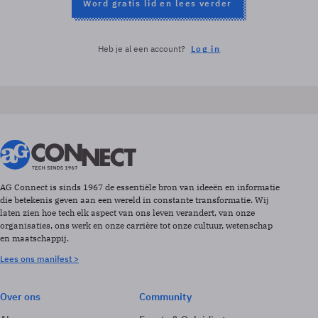
Word gratis lid en lees verder
Heb je al een account?
Log in
AG Connect is sinds 1967 de essentiële bron van ideeën en informatie
die betekenis geven aan een wereld in constante transformatie. Wij
laten zien hoe tech elk aspect van ons leven verandert, van onze
organisaties, ons werk en onze carrière tot onze cultuur, wetenschap
en maatschappij.
Lees ons manifest >
Over ons
Community