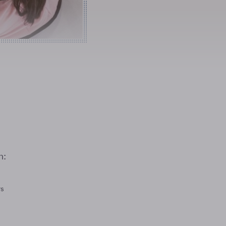
n:
rs