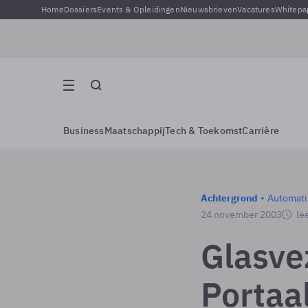
Home
Dossiers
Events & Opleidingen
Nieuwsbrieven
Vacatures
Whitepa
Business
Maatschappij
Tech & Toekomst
Carrière
Achtergrond
Automati
24 november 2003
lee
Glasve
Portaa