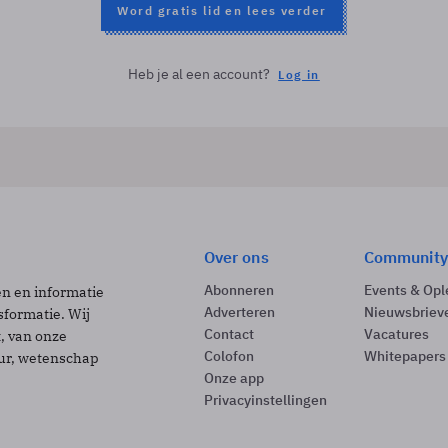
Word gratis lid en lees verder
Heb je al een account?
Log in
Over ons
Community
Abonneren
Events & Opl
ën en informatie
Adverteren
Nieuwsbriev
sformatie. Wij
Contact
Vacatures
t, van onze
Colofon
Whitepapers
uur, wetenschap
Onze app
Privacyinstellingen