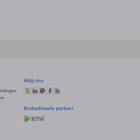
Volg ons
eidingen
en
Redactionele partner