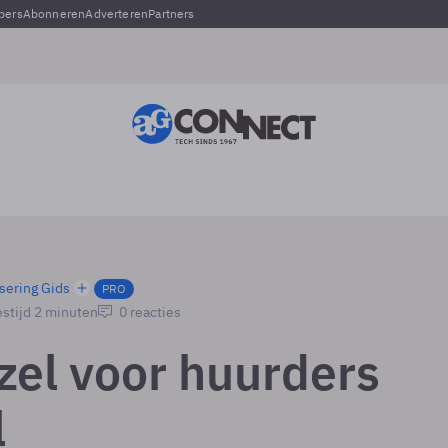
pers
Abonneren
Adverteren
Partners
sering Gids
PRO
stijd 2 minuten
0 reacties
zel voor huurders
l