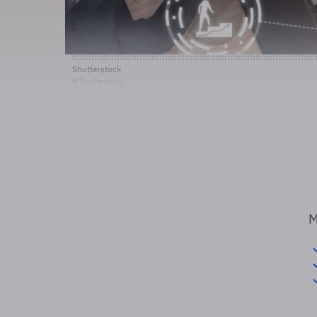
Shutterstock
© Shutterstock
M