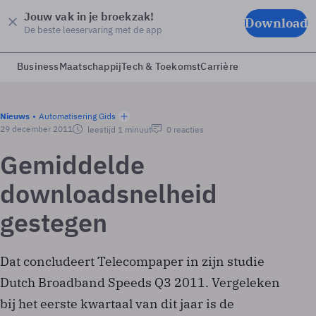
Jouw vak in je broekzak!
Download
De beste leeservaring met de app
Business
Maatschappij
Tech & Toekomst
Carrière
Nieuws
Automatisering Gids
29 december 2011
leestijd 1 minuut
0 reacties
Gemiddelde
downloadsnelheid
gestegen
Dat concludeert Telecompaper in zijn studie
Dutch Broadband Speeds Q3 2011. Vergeleken
bij het eerste kwartaal van dit jaar is de