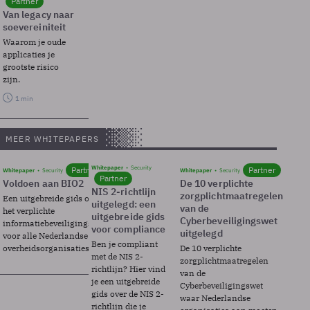
Partner
Van legacy naar
soevereiniteit
Waarom je oude
applicaties je
grootste risico
zijn.
1 min
MEER WHITEPAPERS
Whitepaper
Security
Partner
Partner
Whitepaper
Security
Whitepaper
Security
Partner
Voldoen aan BIO2
De 10 verplichte
NIS 2-richtlijn
zorgplichtmaatregelen
Een uitgebreide gids over BIO2,
uitgelegd: een
van de
het verplichte
uitgebreide gids
Cyberbeveiligingswet
informatiebeveiligingsframework
voor compliance
uitgelegd
voor alle Nederlandse
Ben je compliant
overheidsorganisaties.
De 10 verplichte
met de NIS 2-
zorgplichtmaatregelen
richtlijn? Hier vind
van de
je een uitgebreide
Cyberbeveiligingswet
gids over de NIS 2-
waar Nederlandse
richtlijn die je