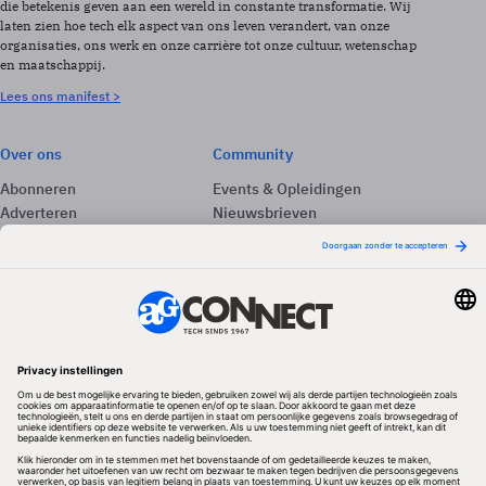
die betekenis geven aan een wereld in constante transformatie. Wij
laten zien hoe tech elk aspect van ons leven verandert, van onze
organisaties, ons werk en onze carrière tot onze cultuur, wetenschap
en maatschappij.
Lees ons manifest >
Over ons
Community
Abonneren
Events & Opleidingen
Adverteren
Nieuwsbrieven
Contact
Vacatures
Colofon
Whitepapers
Onze app
Privacyinstellingen
Volg ons
Redactionele partner