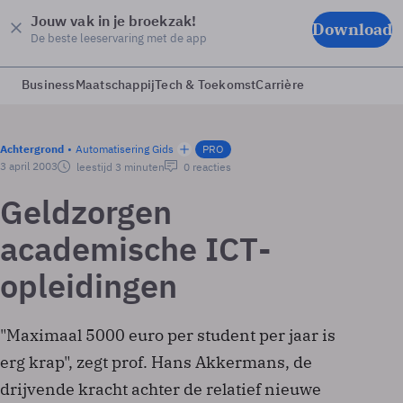
Jouw vak in je broekzak!
Download
De beste leeservaring met de app
Business
Maatschappij
Tech & Toekomst
Carrière
Achtergrond
Automatisering Gids
PRO
3 april 2003
leestijd 3 minuten
0 reacties
Geldzorgen
academische ICT­
opleidingen
"Maximaal 5000 euro per student per jaar is
erg krap", zegt prof. Hans Akkermans, de
drijvende kracht achter de relatief nieuwe