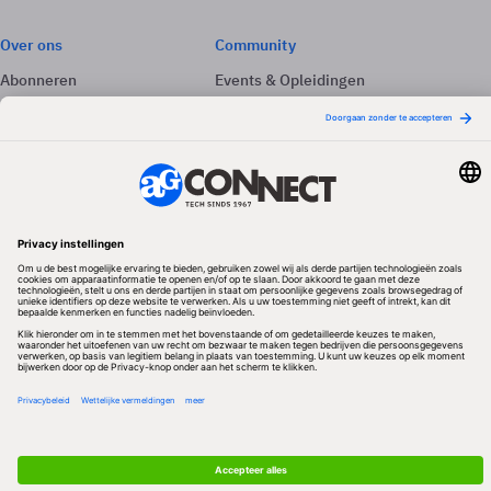
Over ons
Community
Abonneren
Events & Opleidingen
Adverteren
Nieuwsbrieven
Contact
Vacatures
Colofon
Whitepapers
Onze app
Privacyinstellingen
Volg ons
Redactionele partner
Algemene Voorwaarden & Copyrights
Privacy & Cookies