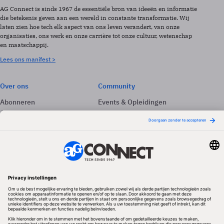
AG Connect is sinds 1967 de essentiële bron van ideeën en informatie
die betekenis geven aan een wereld in constante transformatie. Wij
laten zien hoe tech elk aspect van ons leven verandert, van onze
organisaties, ons werk en onze carrière tot onze cultuur, wetenschap
en maatschappij.
Lees ons manifest >
Over ons
Community
Abonneren
Events & Opleidingen
Adverteren
Nieuwsbrieven
Contact
Vacatures
Colofon
Whitepapers
Onze app
Privacyinstellingen
Volg ons
Redactionele partner