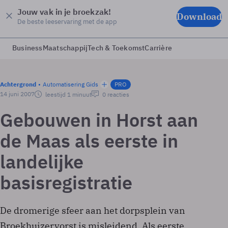
Jouw vak in je broekzak!
Download
De beste leeservaring met de app
Business
Maatschappij
Tech & Toekomst
Carrière
Achtergrond
Automatisering Gids
PRO
14 juni 2007
leestijd 1 minuut
0 reacties
Gebouwen in Horst aan
de Maas als eerste in
landelijke
basisregistratie
De dromerige sfeer aan het dorpsplein van
Broekhuizervorst is misleidend. Als eerste