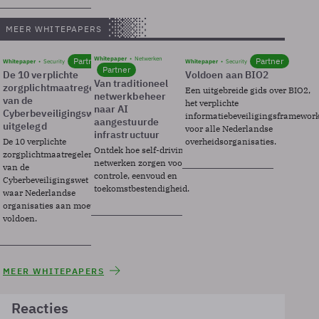
MEER WHITEPAPERS
Whitepaper
Netwerken
Partner
Partner
Whitepaper
Security
Whitepaper
Security
Partner
De 10 verplichte
Voldoen aan BIO2
Van traditioneel
zorgplichtmaatregelen
Een uitgebreide gids over BIO2,
netwerkbeheer
van de
het verplichte
naar AI
Cyberbeveiligingswet
informatiebeveiligingsframewor
aangestuurde
uitgelegd
voor alle Nederlandse
infrastructuur
De 10 verplichte
overheidsorganisaties.
Ontdek hoe self-driving
zorgplichtmaatregelen
netwerken zorgen voor
van de
controle, eenvoud en
Cyberbeveiligingswet
toekomstbestendigheid.
waar Nederlandse
organisaties aan moeten
voldoen.
MEER WHITEPAPERS
Reacties