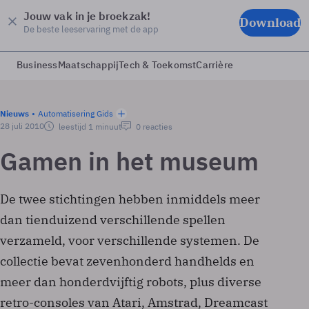
Jouw vak in je broekzak!
Download
De beste leeservaring met de app
Business
Maatschappij
Tech & Toekomst
Carrière
Nieuws
Automatisering Gids
28 juli 2010
leestijd 1 minuut
0 reacties
Gamen in het museum
De twee stichtingen hebben inmiddels meer
dan tienduizend verschillende spellen
verzameld, voor verschillende systemen. De
collectie bevat zevenhonderd handhelds en
meer dan honderdvijftig robots, plus diverse
retro-consoles van Atari, Amstrad, Dreamcast