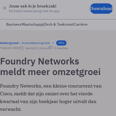
Jouw vak in je broekzak!
Download
De beste leeservaring met de app
Business
Maatschappij
Tech & Toekomst
Carrière
Achtergrond
Automatisering Gids
PRO
9 januari 2003
leestijd 1 minuut
0 reacties
Foundry Networks
meldt meer omzetgroei
Foundry Networks, een kleine concurrent van
Cisco, meldt dat zijn omzet over het vierde
kwartaal van zijn boekjaar hoger uitvalt dan
verwacht.