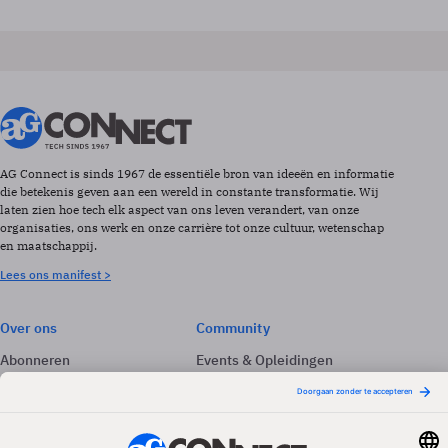
AG Connect is sinds 1967 de essentiële bron van ideeën en informatie
die betekenis geven aan een wereld in constante transformatie. Wij
laten zien hoe tech elk aspect van ons leven verandert, van onze
organisaties, ons werk en onze carrière tot onze cultuur, wetenschap
en maatschappij.
Lees ons manifest >
Over ons
Community
Abonneren
Events & Opleidingen
Adverteren
Nieuwsbrieven
Contact
Vacatures
Colofon
Whitepapers