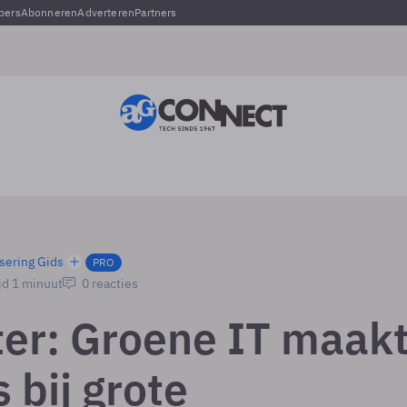
pers
Abonneren
Adverteren
Partners
sering Gids
PRO
jd 1 minuut
0 reacties
ter: Groene IT maak
 bij grote