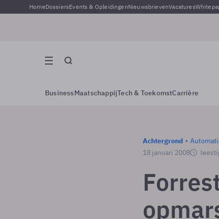
Home
Dossiers
Events & Opleidingen
Nieuwsbrieven
Vacatures
Whitepa
Business
Maatschappij
Tech & Toekomst
Carrière
Achtergrond
Automati
18 januari 2008
leesti
Forres
opmars