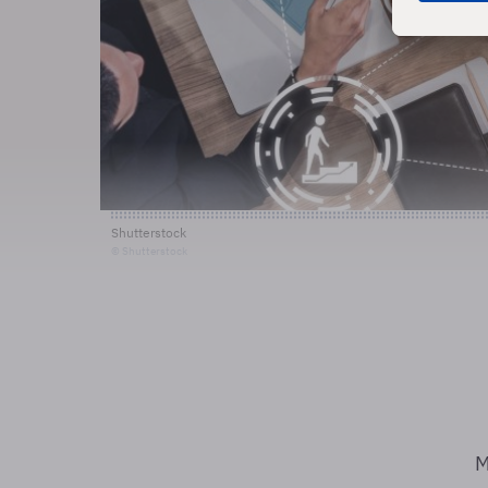
Shutterstock
© Shutterstock
M