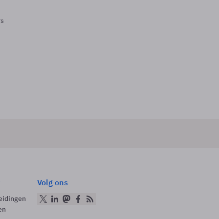
rs
Volg ons
eidingen
en