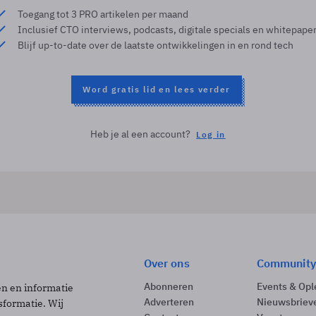
Toegang tot 3 PRO artikelen per maand
Inclusief CTO interviews, podcasts, digitale specials en whitepape
Blijf up-to-date over de laatste ontwikkelingen in en rond tech
Word gratis lid en lees verder
Heb je al een account?
Log in
Over ons
Community
Abonneren
Events & Opl
ën en informatie
Adverteren
Nieuwsbriev
sformatie. Wij