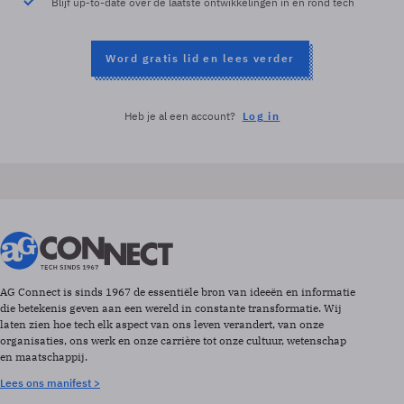
Blijf up-to-date over de laatste ontwikkelingen in en rond tech
Word gratis lid en lees verder
Heb je al een account?
Log in
AG Connect is sinds 1967 de essentiële bron van ideeën en informatie
die betekenis geven aan een wereld in constante transformatie. Wij
laten zien hoe tech elk aspect van ons leven verandert, van onze
organisaties, ons werk en onze carrière tot onze cultuur, wetenschap
en maatschappij.
Lees ons manifest >