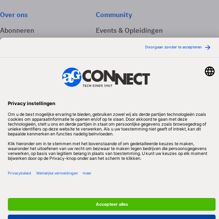
Over ons
Community
Abonneren
Events & Opleidingen
Adverteren
Nieuwsbrieven
Contact
Vacatures
Colofon
Whitepapers
Onze app
Privacyinstellingen
Volg ons
Redactionele partner
Algemene Voorwaarden & Copyrights
Privacy & Cookies