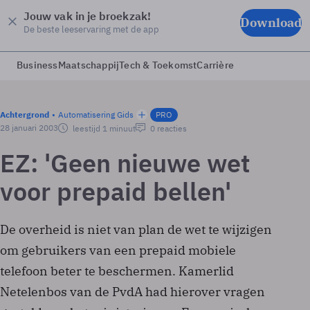
Jouw vak in je broekzak!
Download
De beste leeservaring met de app
Business
Maatschappij
Tech & Toekomst
Carrière
Achtergrond
Automatisering Gids
PRO
28 januari 2003
leestijd 1 minuut
0 reacties
EZ: 'Geen nieuwe wet
voor prepaid bellen'
De overheid is niet van plan de wet te wijzigen
om gebruikers van een prepaid mobiele
telefoon beter te beschermen. Kamerlid
Netelenbos van de PvdA had hierover vragen