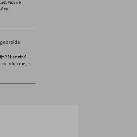
elen van de
ndse
itgebreide
ijn? Hier vind
richtlijn die je