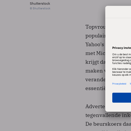
Shutterstock
© Shutterstock
Topvrouw Carol Ba
populaire sites al
Yahoo's eigen zo
met Microsoft voor
krijgt daarmee mog
maken van de over
veranderingsstrat
essentiële rol.
Adverteerders lijk
tegenvallende ink
De beurskoers daal