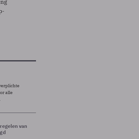
ing
p-
verplichte
r alle
.
tregelen van
egd