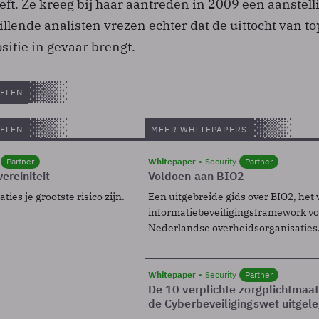
eft. Ze kreeg bij haar aantreden in 2009 een aanstell
hillende analisten vrezen echter dat de uittocht van to
sitie in gevaar brengt.
ELEN
ELEN
MEER WHITEPAPERS
Partner
Whitepaper
Security
Partner
ereiniteit
Voldoen aan BIO2
ies je grootste risico zijn.
Een uitgebreide gids over BIO2, het 
informatiebeveiligingsframework voo
Nederlandse overheidsorganisaties
Whitepaper
Security
Partner
De 10 verplichte zorgplichtmaa
de Cyberbeveiligingswet uitgel