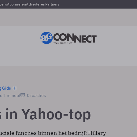
pers
Abonneren
Adverteren
Partners
g Gids
jd 1 minuut
0 reacties
 in Yahoo-top
ciale functies binnen het bedrijf: Hillary