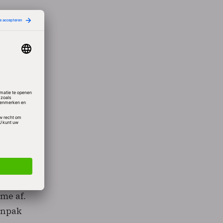
ken van
ng van
egaan
rijf
lijker
es een
met
me af.
aanpak