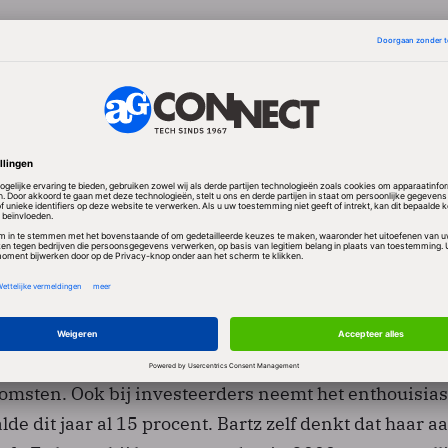
rtz jaagt een strategie na die verkeer moet wegtrek
s Google en Facebook. Daarbij heeft ze de ontwikkeli
ekmachine opgegeven en is een samenwerking aang
 het gebruik van diens Bing zoektechnologie. Het bed
elijkheden zich volledig te richten op het aantrekke
ige onderdelen van de website. In die
egie van Bartz spelen de drie vertrekkende executiv
en niet overtuigd van Bartz' strategie. Yahoo kampt 
omsten. Ook bij investeerders neemt het enthouisias
de dit jaar al 15 procent. Bartz zelf denkt dat haar 