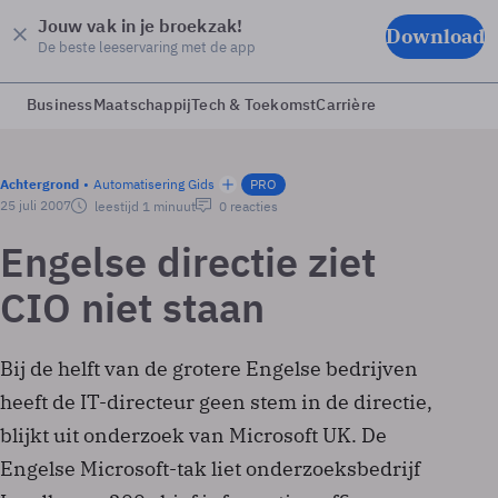
Jouw vak in je broekzak!
Download
De beste leeservaring met de app
Business
Maatschappij
Tech & Toekomst
Carrière
Achtergrond
Automatisering Gids
PRO
25 juli 2007
leestijd 1 minuut
0 reacties
Engelse directie ziet
CIO niet staan
Bij de helft van de grotere Engelse bedrijven
heeft de IT-directeur geen stem in de directie,
blijkt uit onderzoek van Microsoft UK. De
Engelse Microsoft-tak liet onderzoeksbedrijf