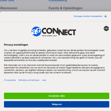
Over ons
Community
Abonneren
Events & Opleidingen
Adverteren
Nieuwsbrieven
Contact
Vacatures
Colofon
Whitepapers
Onze app
Privacyinstellingen
Volg ons
Redactionele partner
Algemene Voorwaarden & Copyrights
Privacy & Cookies