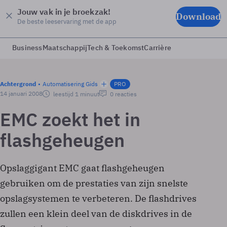
Jouw vak in je broekzak!
Download
De beste leeservaring met de app
Business
Maatschappij
Tech & Toekomst
Carrière
Achtergrond
Automatisering Gids
PRO
14 januari 2008
leestijd 1 minuut
0 reacties
EMC zoekt het in
flashgeheugen
Opslaggigant EMC gaat flashgeheugen
gebruiken om de prestaties van zijn snelste
opslagsystemen te verbeteren. De flashdrives
zullen een klein deel van de diskdrives in de