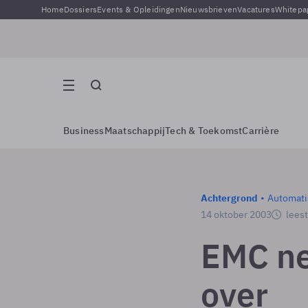
Home
Dossiers
Events & Opleidingen
Nieuwsbrieven
Vacatures
Whitepa
Business
Maatschappij
Tech & Toekomst
Carrière
Achtergrond
Automati
14 oktober 2003
leest
EMC n
over