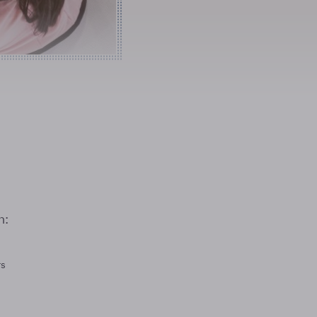
n:
rs