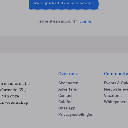
Word gratis lid en lees verder
Heb je al een account?
Log in
Over ons
Community
Abonneren
Events & Opl
ën en informatie
Adverteren
Nieuwsbriev
sformatie. Wij
Contact
Vacatures
t, van onze
Colofon
Whitepapers
uur, wetenschap
Onze app
Privacyinstellingen