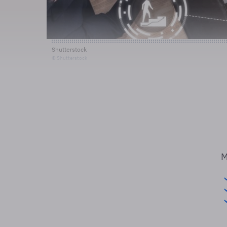
Shutterstock
© Shutterstock
M