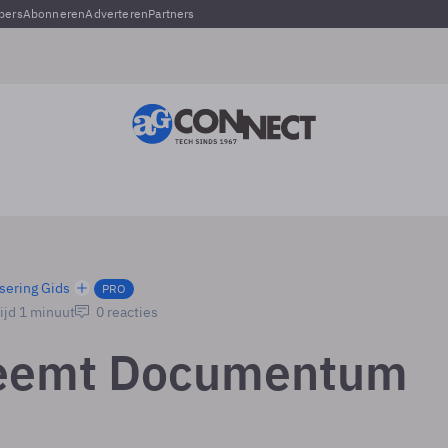
pers
Abonneren
Adverteren
Partners
sering Gids
PRO
ijd 1 minuut
0 reacties
eemt Documentum