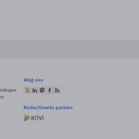
Volg ons
eidingen
en
Redactionele partner