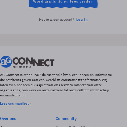
Word gratis lid en lees verder
Heb je al een account?
Log in
AG Connect is sinds 1967 de essentiële bron van ideeën en informatie
die betekenis geven aan een wereld in constante transformatie. Wij
laten zien hoe tech elk aspect van ons leven verandert, van onze
organisaties, ons werk en onze carrière tot onze cultuur, wetenschap
en maatschappij.
Lees ons manifest >
Over ons
Community