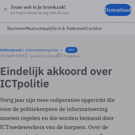
Jouw vak in je broekzak!
Download
De beste leeservaring met de app
Business
Maatschappij
Tech & Toekomst
Carrière
Achtergrond
Automatisering Gids
PRO
13 maart 2003
leestijd 1 minuut
0 reacties
Eindelijk akkoord over
ICT­politie
Vorig jaar zijn twee coöperaties opgericht die
voor de politiekorpsen de informatisering
moeten regelen en die worden bemand door
ICT­medewerkers van de korpsen. Over de