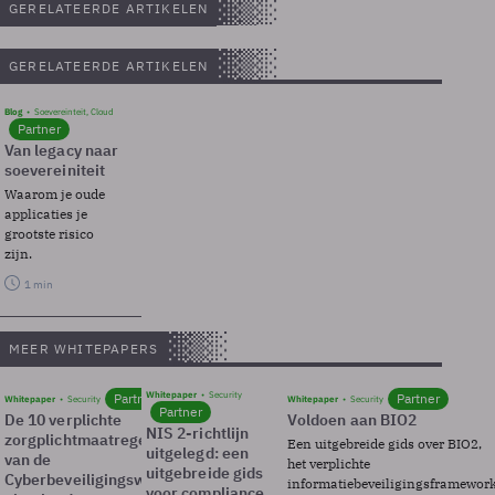
GERELATEERDE ARTIKELEN
GERELATEERDE ARTIKELEN
Blog
Soevereinteit, Cloud
Partner
Van legacy naar
soevereiniteit
Waarom je oude
applicaties je
grootste risico
zijn.
1 min
MEER WHITEPAPERS
Whitepaper
Security
Partner
Partner
Whitepaper
Security
Whitepaper
Security
Partner
De 10 verplichte
Voldoen aan BIO2
NIS 2-richtlijn
zorgplichtmaatregelen
Een uitgebreide gids over BIO2,
uitgelegd: een
van de
het verplichte
uitgebreide gids
Cyberbeveiligingswet
informatiebeveiligingsframewor
voor compliance