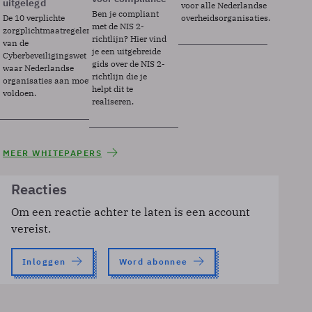
uitgelegd
voor alle Nederlandse
Ben je compliant
De 10 verplichte
overheidsorganisaties.
met de NIS 2-
zorgplichtmaatregelen
richtlijn? Hier vind
van de
je een uitgebreide
Cyberbeveiligingswet
gids over de NIS 2-
waar Nederlandse
richtlijn die je
organisaties aan moeten
helpt dit te
voldoen.
realiseren.
MEER WHITEPAPERS
Reacties
Om een reactie achter te laten is een account
vereist.
Inloggen
Word abonnee