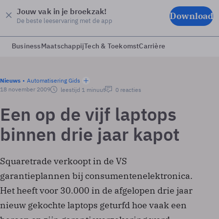
Jouw vak in je broekzak!
Download
De beste leeservaring met de app
Business
Maatschappij
Tech & Toekomst
Carrière
Nieuws
Automatisering Gids
18 november 2009
leestijd 1 minuut
0 reacties
Een op de vijf laptops
binnen drie jaar kapot
Squaretrade verkoopt in de VS
garantieplannen bij consumentenelektronica.
Het heeft voor 30.000 in de afgelopen drie jaar
nieuw gekochte laptops geturfd hoe vaak een