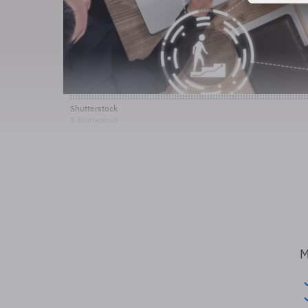
Shutterstock
© Shutterstock
M