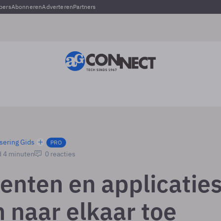
pers
Abonneren
Adverteren
Partners
sering Gids
PRO
d 4 minuten
0 reacties
nten en applicatie
n naar elkaar toe