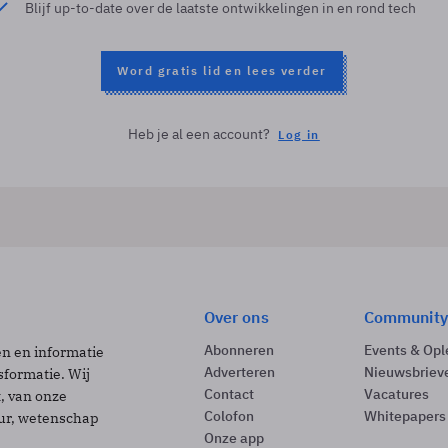
Blijf up-to-date over de laatste ontwikkelingen in en rond tech
Word gratis lid en lees verder
Heb je al een account?
Log in
Over ons
Community
Abonneren
Events & Opl
ën en informatie
Adverteren
Nieuwsbriev
sformatie. Wij
Contact
Vacatures
t, van onze
Colofon
Whitepapers
uur, wetenschap
Onze app