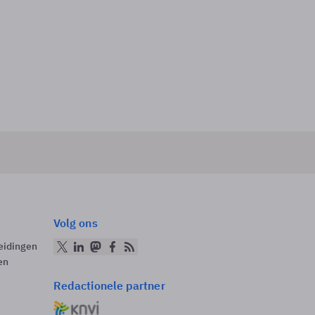
Volg ons
eidingen
en
Redactionele partner