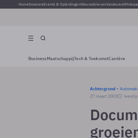
Home
Dossiers
Events & Opleidingen
Nieuwsbrieven
Vacatures
Whitepa
Business
Maatschappij
Tech & Toekomst
Carrière
Achtergrond
Automati
27 maart 2003
leestij
Docume
groeie