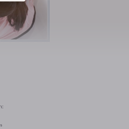
n:
rs