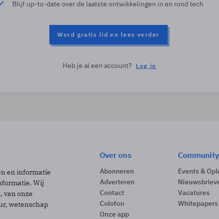
Blijf up-to-date over de laatste ontwikkelingen in en rond tech
Word gratis lid en lees verder
Heb je al een account?
Log in
Over ons
Community
Abonneren
Events & Opl
ën en informatie
Adverteren
Nieuwsbriev
sformatie. Wij
Contact
Vacatures
t, van onze
Colofon
Whitepapers
uur, wetenschap
Onze app