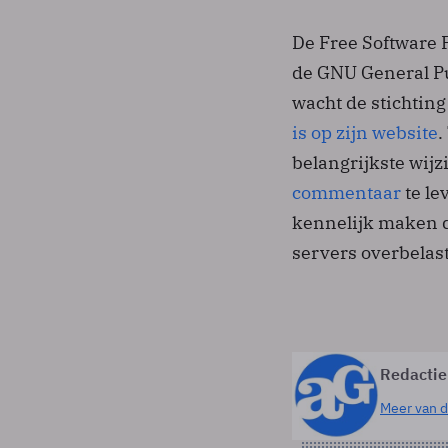
De Free Software 
de GNU General Pu
wacht de stichtin
is op zijn website
.
belangrijkste wij
commentaar
te le
kennelijk maken d
servers overbelast
Redactie
Meer van d