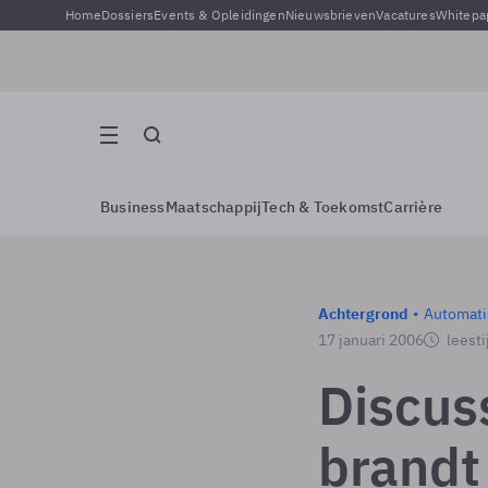
Home
Dossiers
Events & Opleidingen
Nieuwsbrieven
Vacatures
Whitepa
Business
Maatschappij
Tech & Toekomst
Carrière
Achtergrond
Automati
17 januari 2006
leesti
Discus
brandt