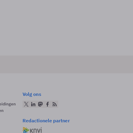
Volg ons
eidingen
en
Redactionele partner