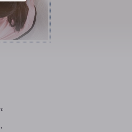
n:
rs