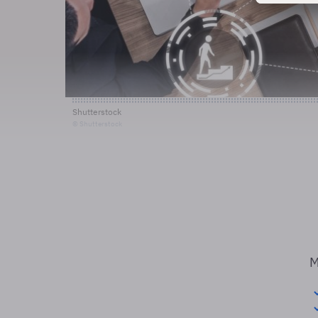
Shutterstock
© Shutterstock
M