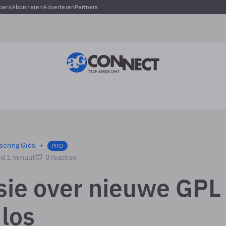
pers
Abonneren
Adverteren
Partners
sering Gids
PRO
jd 1 minuut
0 reacties
sie over nieuwe GPL
 los