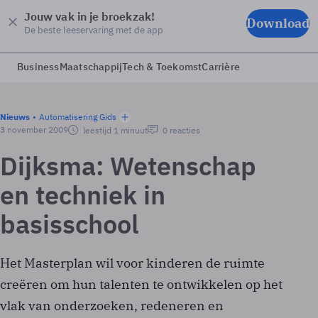
Jouw vak in je broekzak!
Download
De beste leeservaring met de app
Business
Maatschappij
Tech & Toekomst
Carrière
Nieuws
Automatisering Gids
3 november 2009
leestijd 1 minuut
0 reacties
Dijksma: Wetenschap
en techniek in
basisschool
Het Masterplan wil voor kinderen de ruimte
creëren om hun talenten te ontwikkelen op het
vlak van onderzoeken, redeneren en