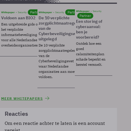
Whitepaper
Security
Partner
Partner
Whitepaper
Security
Whitepaper
Security
Partner
Voldoen aan BIO2
De 10 verplichte
Een storing of
zorgplichtmaatregelen
Een uitgebreide gids over BIO2,
cyberaanval:
van de
het verplichte
ben je
Cyberbeveiligingswet
informatiebeveiligingsframework
voorbereid?
uitgelegd
voor alle Nederlandse
Ontdek hoe een
overheidsorganisaties.
De 10 verplichte
goed
zorgplichtmaatregelen
calamiteitenplan
van de
schade beperkt en
Cyberbeveiligingswet
herstel versnelt.
waar Nederlandse
organisaties aan moeten
voldoen.
MEER WHITEPAPERS
Reacties
Om een reactie achter te laten is een account
vereist.