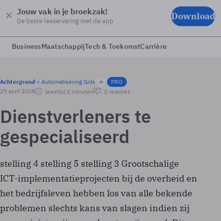
Jouw vak in je broekzak!
Download
De beste leeservaring met de app
Business
Maatschappij
Tech & Toekomst
Carrière
Achtergrond
Automatisering Gids
PRO
29 april 2008
leestijd 2 minuten
0 reacties
Dienstverleners te
gespecialiseerd
stelling 4 stelling 5 stelling 3 Grootschalige
ICT-implementatieprojecten bij de overheid en
het bedrijfsleven hebben los van alle bekende
problemen slechts kans van slagen indien zij