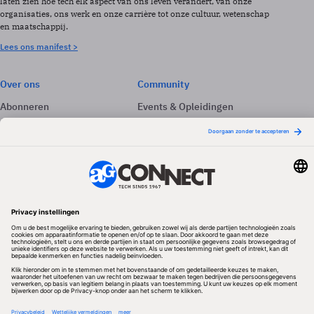
laten zien hoe tech elk aspect van ons leven verandert, van onze
organisaties, ons werk en onze carrière tot onze cultuur, wetenschap
en maatschappij.
Lees ons manifest >
Over ons
Community
Abonneren
Events & Opleidingen
Adverteren
Nieuwsbrieven
Contact
Vacatures
Colofon
Whitepapers
Onze app
Privacyinstellingen
Volg ons
Redactionele partner