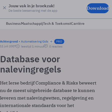
Jouw vak in je broekzak!
Download
De beste leeservaring met de app
Business
Maatschappij
Tech & Toekomst
Carrière
Achtergrond
Automatisering Gids
PRO
11 juli 2007
leestijd 1 minuut
0 reacties
Database voor
nalevingregels
Het Ierse bedrijf Compliance & Risks beweert
nu de meest uitgebreide database te kunnen
leveren met nalevingwetten, regelgeving en
internationale standaards voor het