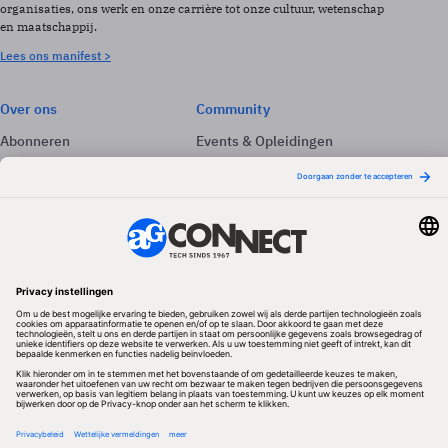
organisaties, ons werk en onze carrière tot onze cultuur, wetenschap
en maatschappij.
Lees ons manifest >
Over ons
Community
Abonneren
Events & Opleidingen
Adverteren
Nieuwsbrieven
Contact
Vacatures
Colofon
Whitepapers
Onze app
Privacyinstellingen
Volg ons
Redactionele partner