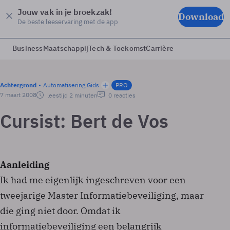
Jouw vak in je broekzak!
Download
De beste leeservaring met de app
Business
Maatschappij
Tech & Toekomst
Carrière
Achtergrond
Automatisering Gids
PRO
7 maart 2008
leestijd 2 minuten
0 reacties
Cursist: Bert de Vos
Aanleiding
Ik had me eigenlijk ingeschreven voor een
tweejarige Master Informatiebeveiliging, maar
die ging niet door. Omdat ik
informatiebeveiliging een belangrijk