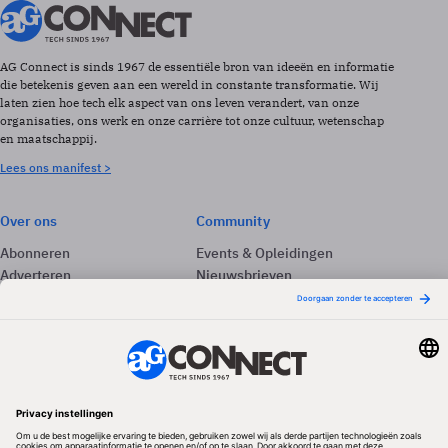
AG Connect is sinds 1967 de essentiële bron van ideeën en informatie
die betekenis geven aan een wereld in constante transformatie. Wij
laten zien hoe tech elk aspect van ons leven verandert, van onze
organisaties, ons werk en onze carrière tot onze cultuur, wetenschap
en maatschappij.
Lees ons manifest >
Over ons
Community
Abonneren
Events & Opleidingen
Adverteren
Nieuwsbrieven
Contact
Vacatures
Colofon
Whitepapers
Onze app
Privacyinstellingen
Volg ons