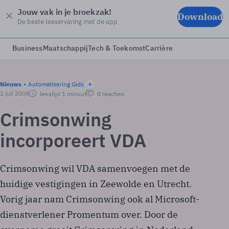
Jouw vak in je broekzak!
Download
De beste leeservaring met de app
Business
Maatschappij
Tech & Toekomst
Carrière
Nieuws
Automatisering Gids
2 juli 2008
leestijd 1 minuut
0 reacties
Crimsonwing
incorporeert VDA
Crimsonwing wil VDA samenvoegen met de
huidige vestigingen in Zeewolde en Utrecht.
Vorig jaar nam Crimsonwing ook al Microsoft-
dienstverlener Promentum over. Door de