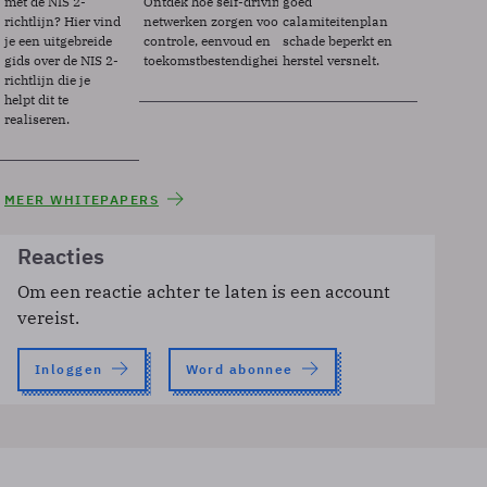
met de NIS 2-
Ontdek hoe self-driving
goed
richtlijn? Hier vind
netwerken zorgen voor
calamiteitenplan
je een uitgebreide
controle, eenvoud en
schade beperkt en
gids over de NIS 2-
toekomstbestendigheid.
herstel versnelt.
richtlijn die je
helpt dit te
realiseren.
MEER WHITEPAPERS
Reacties
Om een reactie achter te laten is een account
vereist.
Inloggen
Word abonnee