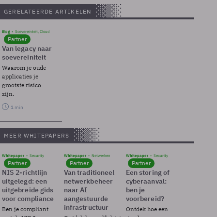
GERELATEERDE ARTIKELEN
Blog
Soevereinteit, Cloud
Partner
Van legacy naar
soevereiniteit
Waarom je oude
applicaties je
grootste risico
zijn.
1 min
MEER WHITEPAPERS
Whitepaper
Security
Whitepaper
Netwerken
Whitepaper
Security
Partner
Partner
Partner
NIS 2-richtlijn
Van traditioneel
Een storing of
uitgelegd: een
netwerkbeheer
cyberaanval:
uitgebreide gids
naar AI
ben je
voor compliance
aangestuurde
voorbereid?
infrastructuur
Ben je compliant
Ontdek hoe een