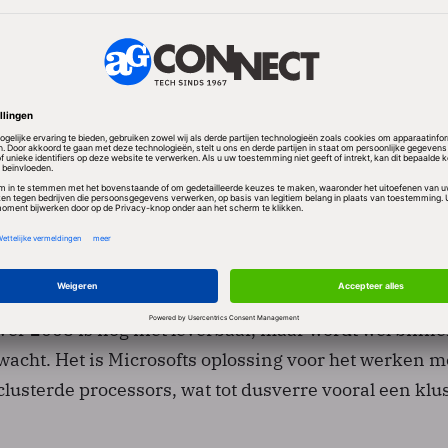
nige die dergelijke tussenmaatse rekenmonsters aanbi
phics hebben vergelijkbare systemen in huis, maar d
) Unix/Linux.
r 2008 is nog niet leverbaar, maar wordt wel binn
acht. Het is Microsofts oplossing voor het werken m
clusterde processors, wat tot dusverre vooral een klu