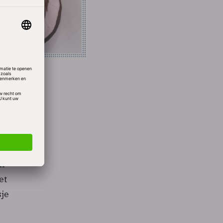
edt.
raaien
en
et
sje