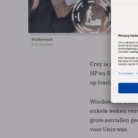
Shutterstock
© Shutterstock
Cray is niet de e
HP en Silicon Gra
op (varianten van 
Windows HPC Serve
enkele weken verw
grote aantallen ge
voor Unix was.