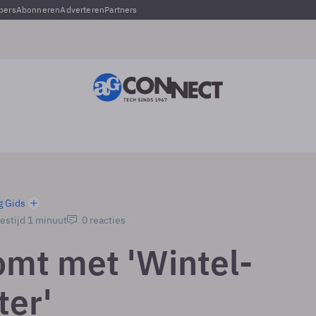
pers
Abonneren
Adverteren
Partners
g Gids
estijd 1 minuut
0 reacties
omt met 'Wintel-
er'