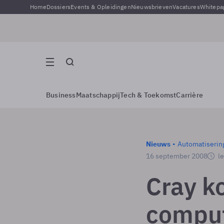
Home
Dossiers
Events & Opleidingen
Nieuwsbrieven
Vacatures
Whitepa
Business
Maatschappij
Tech & Toekomst
Carrière
Nieuws
Automatiserin
16 september 2008
le
Cray k
comput