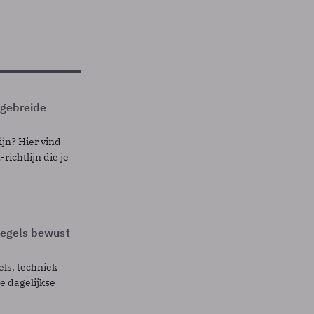
itgebreide
ijn? Hier vind
richtlijn die je
 regels bewust
els, techniek
 dagelijkse