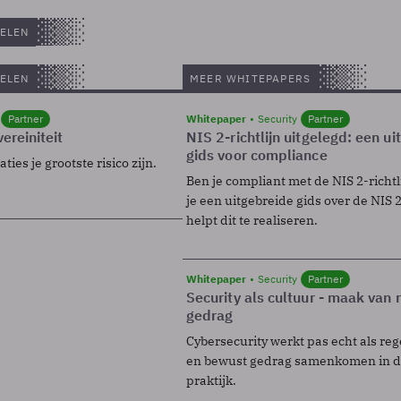
ELEN
ELEN
MEER WHITEPAPERS
Partner
Whitepaper
Security
Partner
ereiniteit
NIS 2-richtlijn uitgelegd: een u
gids voor compliance
ies je grootste risico zijn.
Ben je compliant met de NIS 2-richtl
je een uitgebreide gids over de NIS 2-
helpt dit te realiseren.
Whitepaper
Security
Partner
Security als cultuur - maak van
gedrag
Cybersecurity werkt pas echt als reg
en bewust gedrag samenkomen in de
praktijk.