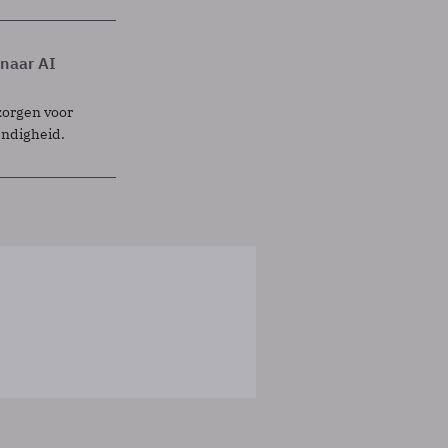
 naar AI
zorgen voor
endigheid.