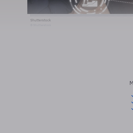
Shutterstock
© Shutterstock
M