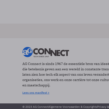
AG Connect is sinds 1967 de essentiële bron van idee
die betekenis geven aan een wereld in constante tran
laten zien hoe tech elk aspect van ons leven verander
organisaties, ons werk en onze carrière tot onze cult
en maatschappij.
Lees ons manifest >
© 2023 AG Connect
Algemene Voorwaarden & Copyrights
Privacy 