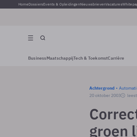
Home
Dossiers
Events & Opleidingen
Nieuwsbrieven
Vacatures
Whitepa
Business
Maatschappij
Tech & Toekomst
Carrière
Achtergrond
Automati
20 oktober 2003
leest
Correc
groen l