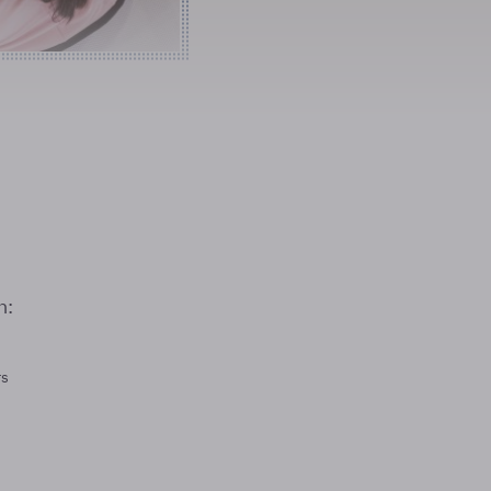
n:
rs