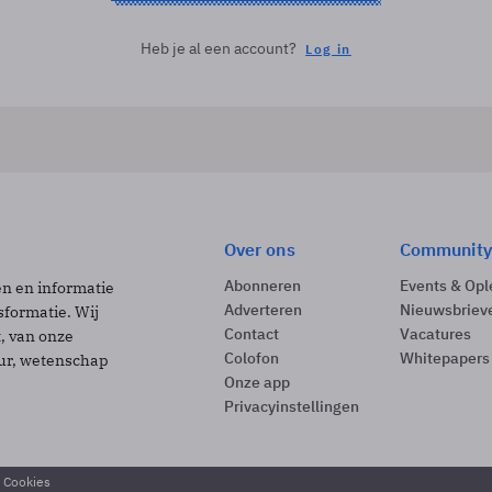
Heb je al een account?
Log in
Over ons
Community
Abonneren
Events & Opl
ën en informatie
Adverteren
Nieuwsbriev
sformatie. Wij
Contact
Vacatures
t, van onze
Colofon
Whitepapers
uur, wetenschap
Onze app
Privacyinstellingen
& Cookies