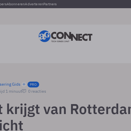
pers
Abonneren
Adverteren
Partners
sering Gids
PRO
ijd 1 minuut
0 reacties
t krijgt van Rotterd
icht