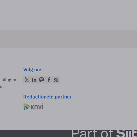
Volg ons
eidingen
en
Redactionele partner