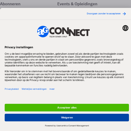
Abonneren
Events & Opleidingen
Adverteren
Nieuwsbrieven
Contact
Vacatures
Colofon
Whitepapers
Onze app
Privacyinstellingen
Volg ons
Redactionele partner
Algemene Voorwaarden & Copyrights
Privacy & Cookies