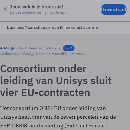
Jouw vak in je broekzak!
Download
De beste leeservaring met de app
Business
Maatschappij
Tech & Toekomst
Carrière
Achtergrond
Automatisering Gids
PRO
12 december 2006
leestijd 1 minuut
0 reacties
Consortium onder
leiding van Unisys sluit
vier EU-contracten
Het consortium ONE4EU onder leiding van
Unisys heeft vier van de zeven percelen van de
ESP-DESIS-aanbesteding (External Service