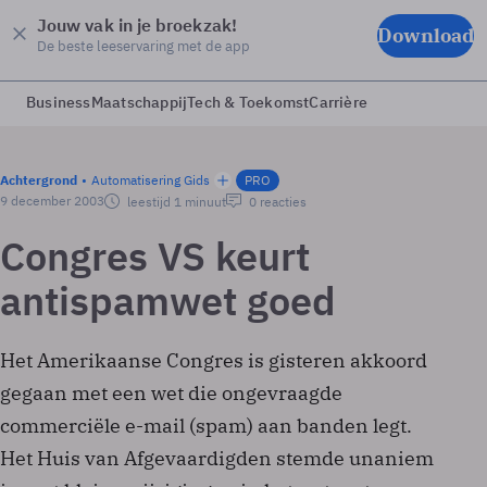
Jouw vak in je broekzak!
Download
De beste leeservaring met de app
Business
Maatschappij
Tech & Toekomst
Carrière
Achtergrond
Automatisering Gids
PRO
9 december 2003
leestijd 1 minuut
0 reacties
Congres VS keurt
antispamwet goed
Het Amerikaanse Congres is gisteren akkoord
gegaan met een wet die ongevraagde
commerciële e-mail (spam) aan banden legt.
Het Huis van Afgevaardigden stemde unaniem