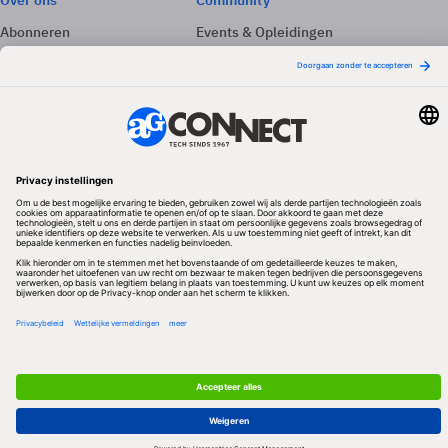
Over ons
Community
Abonneren
Events & Opleidingen
Adverteren
Nieuwsbrieven
Contact
Vacatures
Colofon
Whitepapers
Onze app
Privacyinstellingen
Volg ons
Redactionele partner
Algemene Voorwaarden & Copyrights
Privacy & Cookies