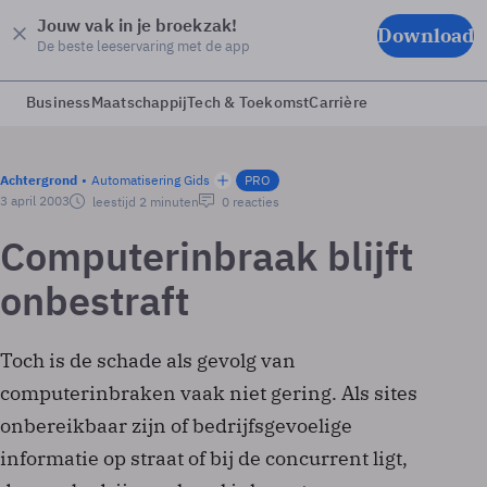
Jouw vak in je broekzak!
Download
De beste leeservaring met de app
Business
Maatschappij
Tech & Toekomst
Carrière
Achtergrond
Automatisering Gids
PRO
3 april 2003
leestijd 2 minuten
0 reacties
Computerinbraak blijft
onbestraft
Toch is de schade als gevolg van
computerinbraken vaak niet gering. Als sites
onbereikbaar zijn of bedrijfsgevoelige
informatie op straat of bij de concurrent ligt,