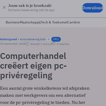
Jouw vak in je broekzak!
Download
De beste leeservaring met de app
Business
Maatschappij
Tech & Toekomst
Carrière
Achtergrond
Automatisering Gids
PRO
10 september 2004
leestijd 1 minuut
0 reacties
Computerhandel
creëert eigen pc-
privéregeling
Een aantal grote winkelketens wil afspraken
maken met werkgevers om een alternatief
voor de pc-privéregeling te bieden. Nu het