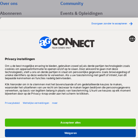
Over ons
Community
Abonneren
Events & Opleidingen
Adverteren
Nieuwsbrieven
Contact
Vacatures
Colofon
Whitepapers
Onze app
Privacyinstellingen
Volg ons
Redactionele partner
Algemene Voorwaarden & Copyrights
Privacy & Cookies