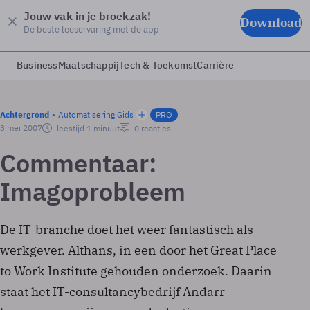
Jouw vak in je broekzak!
Download
De beste leeservaring met de app
Business
Maatschappij
Tech & Toekomst
Carrière
Achtergrond
Automatisering Gids
PRO
3 mei 2007
leestijd 1 minuut
0 reacties
Commentaar:
Imagoprobleem
De IT-branche doet het weer fantastisch als
werkgever. Althans, in een door het Great Place
to Work Institute gehouden onderzoek. Daarin
staat het IT-consultancybedrijf Andarr