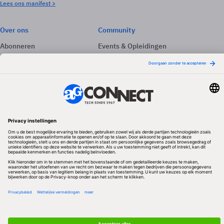
Lees ons manifest >
Over ons
Community
Abonneren
Events & Opleidingen
Adverteren
Nieuwsbrieven
Contact
Vacatures
Colofon
Whitepapers
Onze app
Privacyinstellingen
Volg ons
Redactionele partner
Algemene Voorwaarden & Copyrights