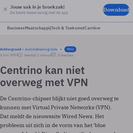
Jouw vak in je broekzak!
Download
De beste leeservaring met de app
Business
Maatschappij
Tech & Toekomst
Carrière
Achtergrond
Automatisering Gids
PRO
2 juni 2003
leestijd 1 minuut
0 reacties
Centrino kan niet
overweg met VPN
De Centrino-chipset blijkt niet goed overweg te
kunnen met Virtual Private Networks (VPN).
Dat meldt de nieuwssite Wired News. Het
probleem uit zich in de vorm van het 'blue