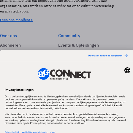
laten zien hoe tech elk aspect van ons leven verandert, van onze
organisaties, ons werk en onze carrière tot onze cultuur, wetenschap
en maatschappij.
Lees ons manifest >
Over ons
Community
Abonneren
Events & Opleidingen
Adverteren
Nieuwsbrieven
Contact
Vacatures
Colofon
Whitepapers
Onze app
Privacyinstellingen
Volg ons
Redactionele partner