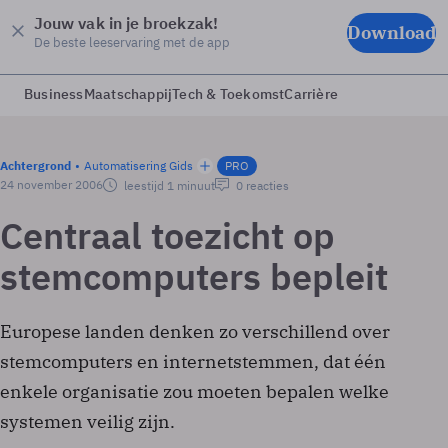
Jouw vak in je broekzak!
Download
De beste leeservaring met de app
Business
Maatschappij
Tech & Toekomst
Carrière
Achtergrond
Automatisering Gids
PRO
24 november 2006
leestijd 1 minuut
0 reacties
Centraal toezicht op
stemcomputers bepleit
Europese landen denken zo verschillend over
stemcomputers en internetstemmen, dat één
enkele organisatie zou moeten bepalen welke
systemen veilig zijn.