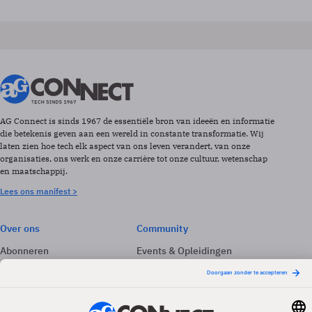
AG Connect is sinds 1967 de essentiële bron van ideeën en informatie
die betekenis geven aan een wereld in constante transformatie. Wij
laten zien hoe tech elk aspect van ons leven verandert, van onze
organisaties, ons werk en onze carrière tot onze cultuur, wetenschap
en maatschappij.
Lees ons manifest >
Over ons
Community
Abonneren
Events & Opleidingen
Adverteren
Nieuwsbrieven
Contact
Vacatures
Colofon
Whitepapers