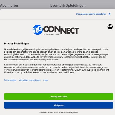
Abonneren
Events & Opleidingen
Adverteren
Nieuwsbrieven
Contact
Vacatures
Colofon
Whitepapers
Onze app
Privacyinstellingen
Volg ons
Redactionele partner
Algemene Voorwaarden & Copyrights
Privacy & Cookies