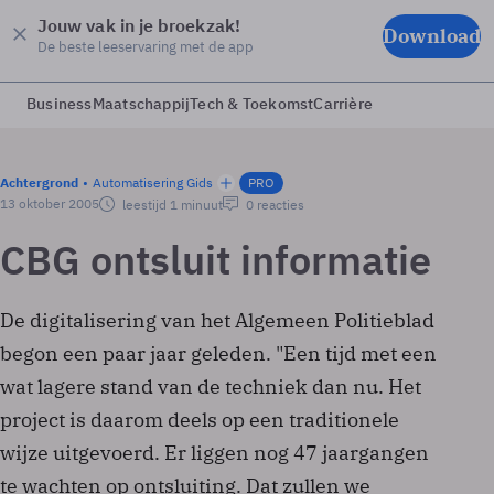
Jouw vak in je broekzak!
Download
De beste leeservaring met de app
Business
Maatschappij
Tech & Toekomst
Carrière
Achtergrond
Automatisering Gids
PRO
13 oktober 2005
leestijd 1 minuut
0 reacties
CBG ontsluit informatie
De digitalisering van het Algemeen Politieblad
begon een paar jaar geleden. "Een tijd met een
wat lagere stand van de techniek dan nu. Het
project is daarom deels op een traditionele
wijze uitgevoerd. Er liggen nog 47 jaargangen
te wachten op ontsluiting. Dat zullen we