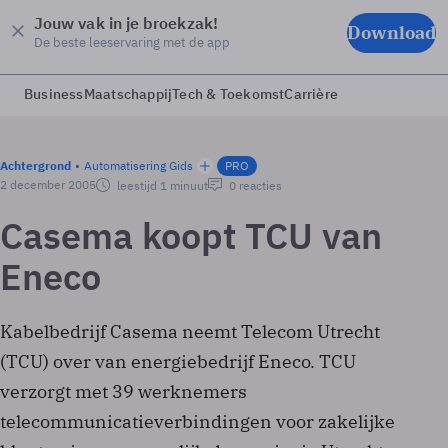
Jouw vak in je broekzak!
Download
De beste leeservaring met de app
Business
Maatschappij
Tech & Toekomst
Carrière
Achtergrond
Automatisering Gids
PRO
2 december 2005
leestijd 1 minuut
0 reacties
Casema koopt TCU van
Eneco
Kabelbedrijf Casema neemt Telecom Utrecht
(TCU) over van energiebedrijf Eneco. TCU
verzorgt met 39 werknemers
telecommunicatieverbindingen voor zakelijke