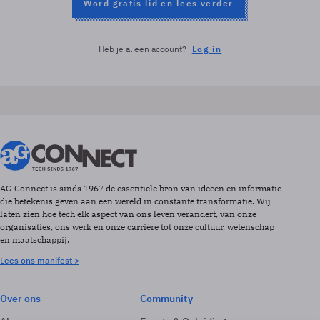
Word gratis lid en lees verder
Heb je al een account?
Log in
AG Connect is sinds 1967 de essentiële bron van ideeën en informatie
die betekenis geven aan een wereld in constante transformatie. Wij
laten zien hoe tech elk aspect van ons leven verandert, van onze
organisaties, ons werk en onze carrière tot onze cultuur, wetenschap
en maatschappij.
Lees ons manifest >
Over ons
Community