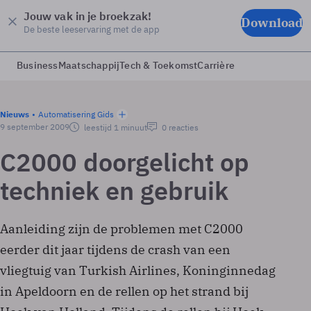
Jouw vak in je broekzak!
Download
De beste leeservaring met de app
Business
Maatschappij
Tech & Toekomst
Carrière
Nieuws
Automatisering Gids
9 september 2009
leestijd 1 minuut
0 reacties
C2000 doorgelicht op
techniek en gebruik
Aanleiding zijn de problemen met C2000
eerder dit jaar tijdens de crash van een
vliegtuig van Turkish Airlines, Koninginnedag
in Apeldoorn en de rellen op het strand bij