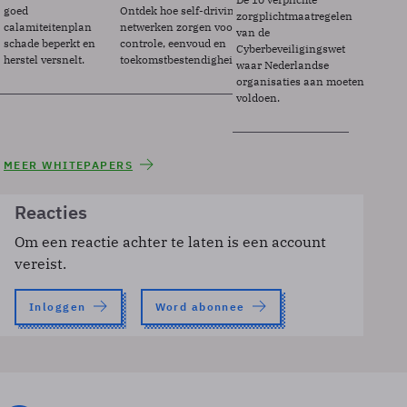
goed
Ontdek hoe self-driving
zorgplichtmaatregelen
calamiteitenplan
netwerken zorgen voor
van de
schade beperkt en
controle, eenvoud en
Cyberbeveiligingswet
herstel versnelt.
toekomstbestendigheid.
waar Nederlandse
organisaties aan moeten
voldoen.
MEER WHITEPAPERS
Reacties
Om een reactie achter te laten is een account
vereist.
Inloggen
Word abonnee