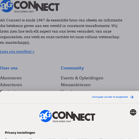
AG Connect is sinds 1967 de essentiële bron van ideeën en informatie
die betekenis geven aan een wereld in constante transformatie. Wij
laten zien hoe tech elk aspect van ons leven verandert, van onze
organisaties, ons werk en onze carrière tot onze cultuur, wetenschap
en maatschappij.
Lees ons manifest >
Over ons
Community
Abonneren
Events & Opleidingen
Adverteren
Nieuwsbrieven
Contact
Vacatures
Colofon
Whitepapers
Onze app
Privacyinstellingen
Volg ons