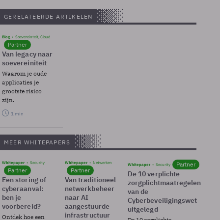
GERELATEERDE ARTIKELEN
Blog
Soevereinteit, Cloud
Partner
Van legacy naar
soevereiniteit
Waarom je oude
applicaties je
grootste risico
zijn.
1 min
MEER WHITEPAPERS
Whitepaper
Security
Whitepaper
Netwerken
Partner
Whitepaper
Security
Partner
Partner
De 10 verplichte
Een storing of
Van traditioneel
zorgplichtmaatregelen
cyberaanval:
netwerkbeheer
van de
ben je
naar AI
Cyberbeveiligingswet
voorbereid?
aangestuurde
uitgelegd
infrastructuur
Ontdek hoe een
De 10 verplichte