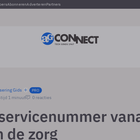
pers
Abonneren
Adverteren
Partners
sering Gids
PRO
tijd 1 minuut
0 reacties
servicenummer van
n de zorg