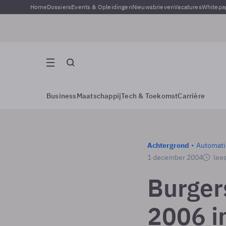
Home
Dossiers
Events & Opleidingen
Nieuwsbrieven
Vacatures
Whitepa
Business
Maatschappij
Tech & Toekomst
Carrière
Achtergrond
Automati
1 december 2004
lees
Burger
2006 i