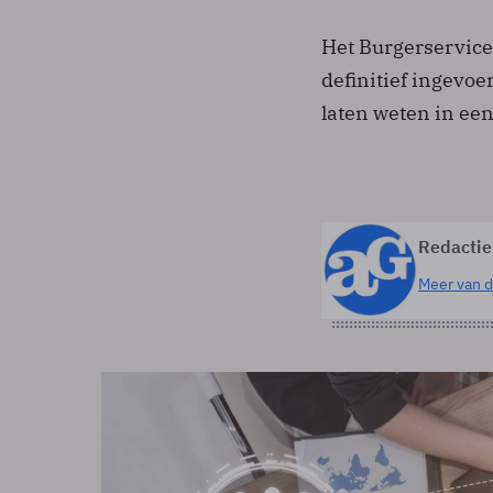
Het Burgerservic
definitief ingevoe
laten weten in ee
Redactie
Meer van d