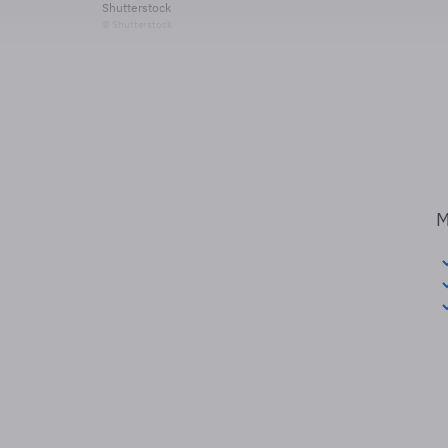
Shutterstock
© Shutterstock
M