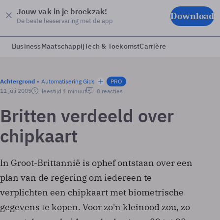
Jouw vak in je broekzak!
Download
De beste leeservaring met de app
Business
Maatschappij
Tech & Toekomst
Carrière
Achtergrond
Automatisering Gids
PRO
11 juli 2005
leestijd 1 minuut
0 reacties
Britten verdeeld over
chipkaart
In Groot-Brittannië is ophef ontstaan over een
plan van de regering om iedereen te
verplichten een chipkaart met biometrische
gegevens te kopen. Voor zo'n kleinood zou, zo