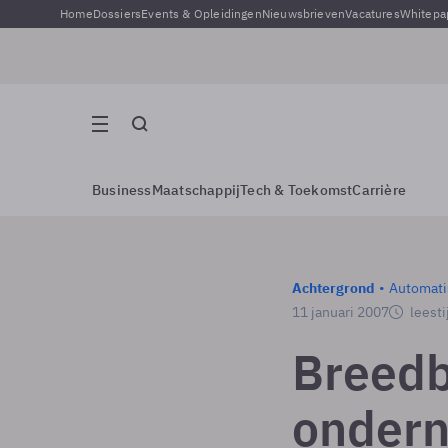
Home
Dossiers
Events & Opleidingen
Nieuwsbrieven
Vacatures
Whitepa
Business
Maatschappij
Tech & Toekomst
Carrière
Achtergrond
Automati
11 januari 2007
leesti
Breed
ondern