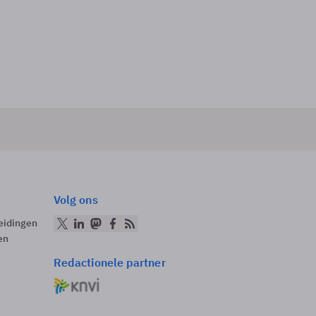
Volg ons
eidingen
en
Redactionele partner