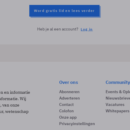
Word gratis lid en lees verder
Heb je al een account?
Log in
Over ons
Community
Abonneren
Events & Opl
ën en informatie
Adverteren
Nieuwsbriev
sformatie. Wij
Contact
Vacatures
t, van onze
Colofon
Whitepapers
uur, wetenschap
Onze app
Privacyinstellingen