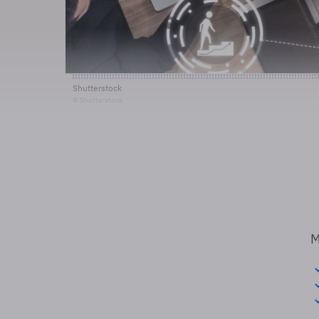
Shutterstock
© Shutterstock
M