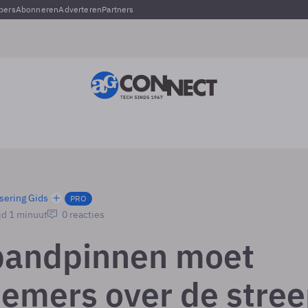
pers
Abonneren
Adverteren
Partners
sering Gids
PRO
jd 1 minuut
0 reacties
bandpinnen moet
emers over de stre