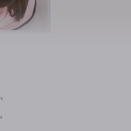
n:
rs