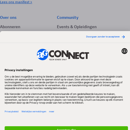
Lees ons manifest >
Over ons
Community
Abonneren
Events & Opleidingen
Adverteren
Nieuwsbrieven
Contact
Vacatures
Colofon
Whitepapers
Onze app
Privacyinstellingen
Volg ons
Redactionele partner
Algemene Voorwaarden & Copyrights