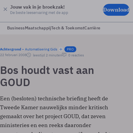
Jouw vak in je broekzak!
Download
De beste leeservaring met de app
Business
Maatschappij
Tech & Toekomst
Carrière
Achtergrond
Automatisering Gids
PRO
22 februari 2008
leestijd 2 minuten
0 reacties
Bos houdt vast aan
GOUD
Een (besloten) technische briefing heeft de
Tweede Kamer nauwelijks minder kritisch
gemaakt over het project GOUD, dat zeven
ministeries en een reeks daaronder