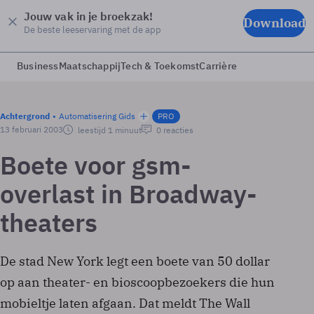
Jouw vak in je broekzak!
Download
De beste leeservaring met de app
Business
Maatschappij
Tech & Toekomst
Carrière
Achtergrond
Automatisering Gids
PRO
13 februari 2003
leestijd 1 minuut
0 reacties
Boete voor gsm-
overlast in Broadway-
theaters
De stad New York legt een boete van 50 dollar
op aan theater- en bioscoopbezoekers die hun
mobieltje laten afgaan. Dat meldt The Wall