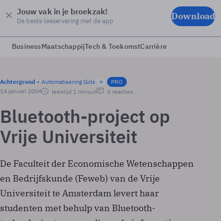
Jouw vak in je broekzak!
Download
De beste leeservaring met de app
Business
Maatschappij
Tech & Toekomst
Carrière
Achtergrond
Automatisering Gids
PRO
14 januari 2004
leestijd 1 minuut
0 reacties
Bluetooth-project op
Vrije Universiteit
De Faculteit der Economische Wetenschappen
en Bedrijfskunde (Feweb) van de Vrije
Universiteit te Amsterdam levert haar
studenten met behulp van Bluetooth-