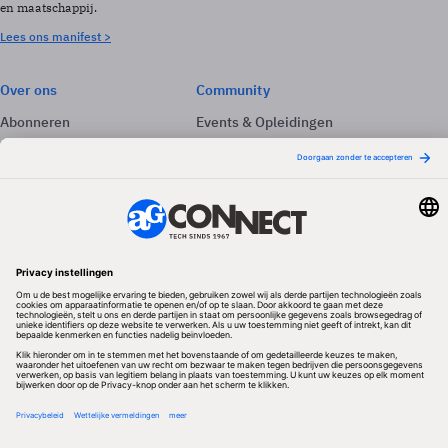
en maatschappij.
Lees ons manifest >
Over ons
Community
Abonneren
Events & Opleidingen
Adverteren
Nieuwsbrieven
Contact
Vacatures
Colofon
Whitepapers
Onze app
Privacyinstellingen
Volg ons
Redactionele partner