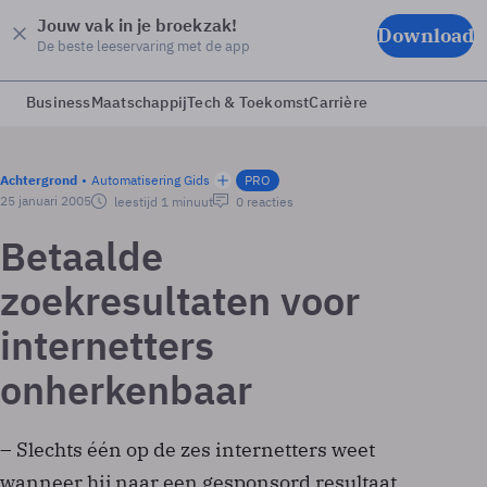
Jouw vak in je broekzak!
Download
De beste leeservaring met de app
Business
Maatschappij
Tech & Toekomst
Carrière
Achtergrond
Automatisering Gids
PRO
25 januari 2005
leestijd 1 minuut
0 reacties
Betaalde
zoekresultaten voor
internetters
onherkenbaar
– Slechts één op de zes internetters weet
wanneer hij naar een gesponsord resultaat